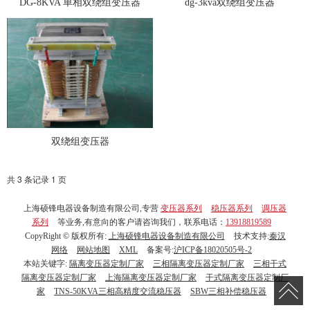
DG-8KVA 单相双绕组变压器
dg-3kva双绕组变压器
双绕组变压器
共 3 条记录 1 页
上海硕锋电器设备制造有限公司,专营
变压器系列
稳压器系列
调压器
系列
等业务,有意向的客户请咨询我们，联系电话：
13918819589
CopyRight © 版权所有:
上海硕锋电器设备制造有限公司
技术支持:
秦汉
网络
网站地图
XML
备案号:
沪ICP备18020505号-2
本站关键字:
隔离变压器定制厂家
三相隔离变压器定制厂家
三相干式
隔离变压器定制厂家
上海隔离变压器定制厂家
干式隔离变压器定制厂
家
TNS-50KVA三相高精度交流稳压器
SBW三相补偿稳压器