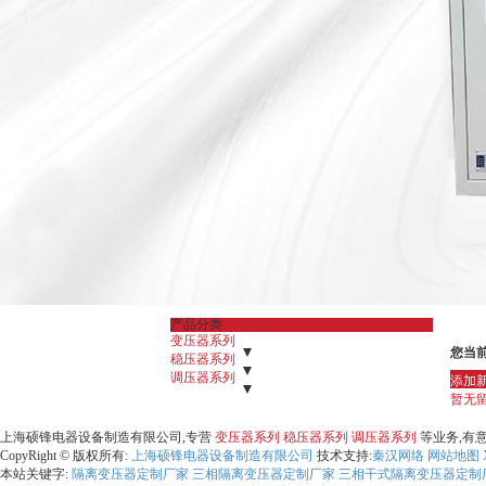
产品分类
变压器系列
您当
- QZB-自藕变压器
稳压器系列
- DG-系列单相干式隔离变
压器新分类
- TNS-三相高精度交流稳压器
调压器系列
- JBK-机床控制变压器
- TSD-壁挂式稳
- BK-系列
添加
控制变压器
压器
- TDGC2J(TDGC2)单相接触调压器
- TND-高精度全自动交流稳压器
- SG-SBK系列三相干式隔离变压
- 数显调压
- JJW-精
暂无
器
密净化稳压器
器
- JMB-系列 照明 行灯变压器
- 单/三相感应调压器
- SBW -全自动补偿电力稳压器
- TSGZ-大功率柱式电
- ZSG/BKZ-整
流变压器
- SJW-智能-微电无触点稳压器
动调压器
- KSG防爆变压器
- 电动调压器
- TSGC2J(TSGC2)三相
- 电力变压器
- WYJ-直流稳
- 调
上海硕锋电器设备制造有限公司,专营
变压器系列
稳压器系列
调压器系列
等业务,有
压变压器
压电源
接触式调压
- 三相变单相变压器
- 防水变压器
CopyRight © 版权所有:
上海硕锋电器设备制造有限公司
技术支持:
秦汉网络
网站地图
- 医用隔离双绕组变压器
本站关键字:
隔离变压器定制厂家
三相隔离变压器定制厂家
三相干式隔离变压器定制