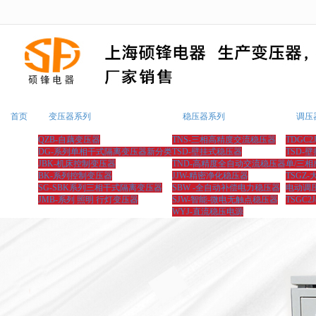
很遗憾，因您的浏览器版本过低导致
首页
变压器系列
稳压器系列
调压
QZB-自藕变压器
TNS-三相高精度交流稳压器
TDGC
DG-系列单相干式隔离变压器新分类
TSD-壁挂式稳压器
TSD-
JBK-机床控制变压器
TND-高精度全自动交流稳压器
单/三
BK-系列控制变压器
JJW-精密净化稳压器
TSGZ
SG-SBK系列三相干式隔离变压器
SBW -全自动补偿电力稳压器
电动调
JMB-系列 照明 行灯变压器
SJW-智能-微电无触点稳压器
TSGC2
WYJ-直流稳压电源