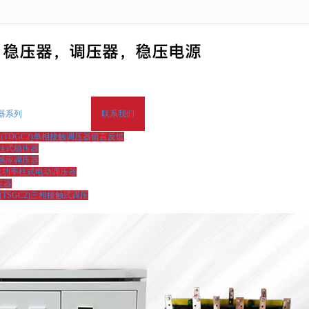
无法获得最佳浏览体验，推荐下载安装谷歌浏览器！
器系列
联系我们
2J(TDGC2)单相接触调压器
留言反馈
壁挂式稳压器
相感应调压器
-大功率柱式电动调压器
压器
J(TSGC2)三相接触式调压